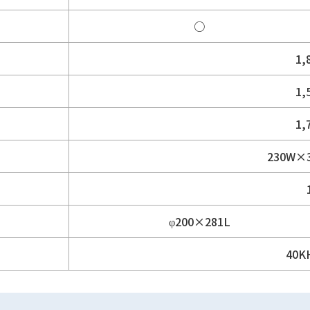
○
1,
1,
1,
230W×
φ200×281L
40K