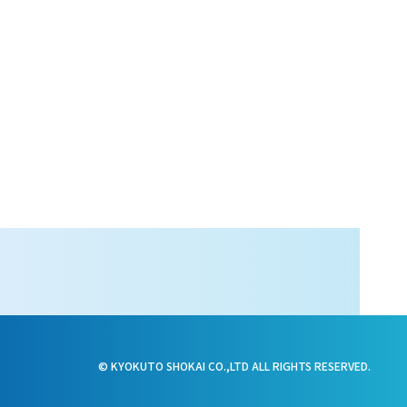
© KYOKUTO SHOKAI CO.,LTD ALL RIGHTS RESERVED.