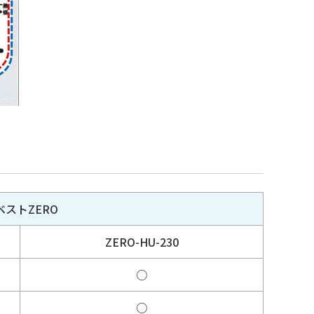
ストZERO
ZERO-HU-230
○
○