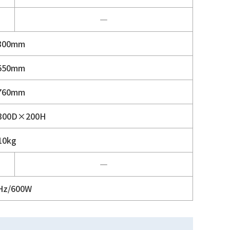
―
800mm
550mm
760mm
300D×200H
10kg
―
Hz/600W