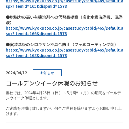
https://www.kyokutos.co.jp/casestudy/tabid/465/Default.a
spx?itemid=165&dispmid=1578
●脱脂力の高い有機溶剤への代替品提案（炭化水素洗浄機、洗浄
液）
https://www.kyokutos.co.jp/casestudy/tabid/465/Default.a
spx?itemid=166&dispmid=1578
●実装基板のシロキサン不具合防止（フッ素コ－ティング剤）
https://www.kyokutos.co.jp/casestudy/tabid/465/Default.a
spx?itemid=168&dispmid=1578
2024/04/12
お知らせ
ゴールデンウイーク休暇のお知らせ
当社では、
2024年4月28日（日）～5月6日（月）
の期間をゴールデ
ンウイーク休暇とします。
ご迷惑をお掛け致しますが、何卒ご理解を賜りますようお願い申し上
げます。