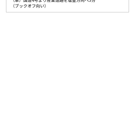
（車）国道4号より産業道路を塩釜方向へ5分
（ブックオフ向い）