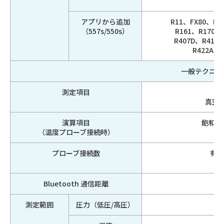
アプリから追加
R11、FX80、I1
（557s/550s）
R161、R170、
R407D、R41、
R422A、
一般テクニカ
測定項目
真空 (h
演算項目
飽和温度
（温度プローブ接続時）
プローブ接続数
有線
無
Bluetooth 通信距離
測定範囲
圧力（低圧/高圧）