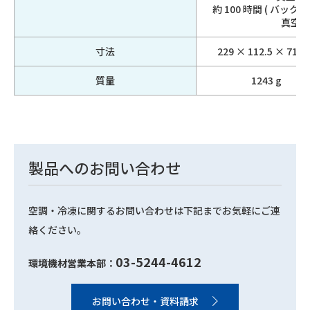
約 100 時間 ( バックライ
真空プ
寸法
229 × 112.5 × 71 
質量
1243 g
製品へのお問い合わせ
空調・冷凍に関するお問い合わせは下記までお気軽にご連
絡ください。
03-5244-4612
環境機材営業本部：
お問い合わせ・資料請求