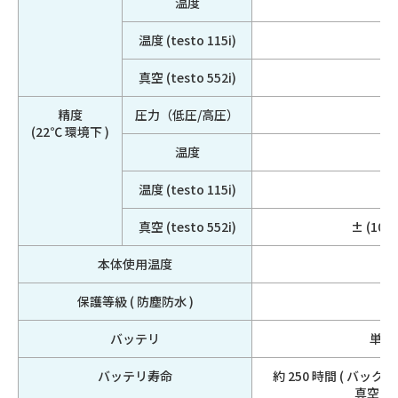
温度
温度 (testo 115i)
真空 (testo 552i)
精度
圧力（低圧/高圧）
(22℃ 環境下 )
温度
温度 (testo 115i)
真空 (testo 552i)
± (10 
本体使用温度
保護等級 ( 防塵防水 )
バッテリ
単 3
バッテリ寿命
約 250 時間 ( バックライ
真空プロ