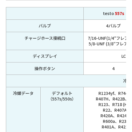
testo
557s
バルブ
4バルブ
チャージホース接続口
7/16-UNF(1/4″フレア )
5/8-UNF (3/8″フレア ) 
ディスプレイ
LCD
操作ボタン
4
冷媒
冷媒データ
デフォルト
R1234yf、R744
（557s/550s）
R407H、R422B、R
R123、R718 (H
R22、R407A、
R420A、R424A
R600a、R23、
R401A、R422D