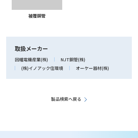
被覆銅管
取扱メーカー
因幡電機産業(株)
NJT銅管(株)
(株)イノアック住環境
オーケー器材(株)
製品検索へ戻る